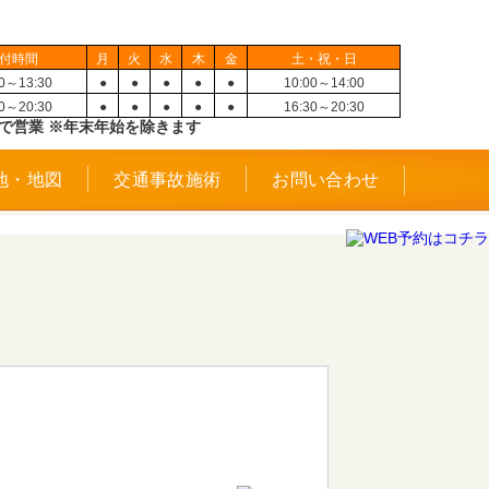
付時間
月
火
水
木
金
土・祝・日
00～13:30
●
●
●
●
●
10:00～14:00
30～20:30
●
●
●
●
●
16:30～20:30
で営業 ※年末年始を除きます
地・地図
交通事故施術
お問い合わせ