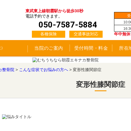
東武東上線朝霞駅から徒歩30秒
受
電話予約できます。
050-7587-5884
10:
16:
各種保険
交通事故対応
年中無休
当院のご案内
受付時間・料金
所在
カ整骨院
>
こんな症状でお悩みの方へ
>
変形性膝関節症
変形性膝関節症