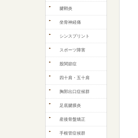
腱鞘炎
坐骨神経痛
シンスプリント
スポーツ障害
股関節症
四十肩・五十肩
胸郭出口症候群
足底腱膜炎
産後骨盤矯正
手根管症候群