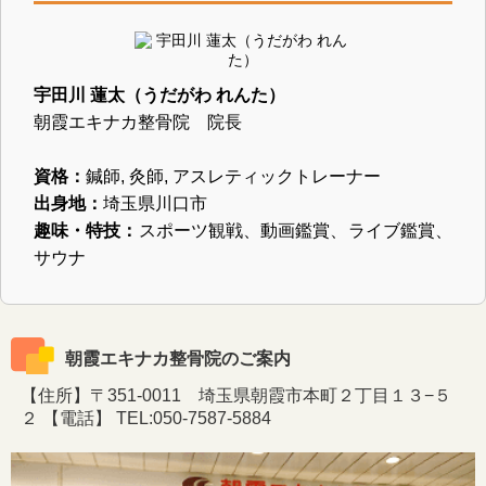
宇田川 蓮太（うだがわ れんた）
朝霞エキナカ整骨院 院長
資格：
鍼師, 灸師, アスレティックトレーナー
出身地：
埼玉県川口市
趣味・特技：
スポーツ観戦、動画鑑賞、ライブ鑑賞、
サウナ
朝霞エキナカ整骨院のご案内
【住所】〒351-0011 埼玉県朝霞市本町２丁目１３−５
２ 【電話】 TEL:050-7587-5884