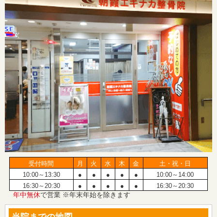
受付時間
月
火
水
木
金
土・祝・日
10:00～13:30
●
●
●
●
●
10:00～14:00
16:30～20:30
●
●
●
●
●
16:30～20:30
年中無休
で営業 ※年末年始を除きます
当院までの地図